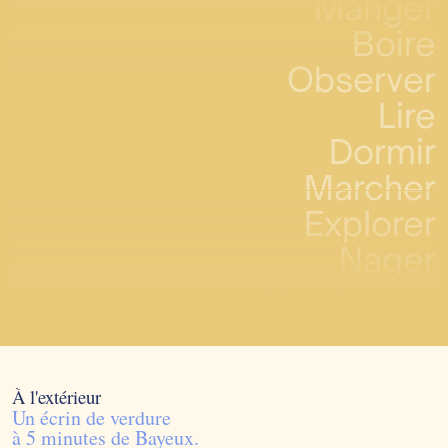
Manger
Boire
Observer
Lire
Dormir
Marcher
Explorer
Nager
Randonner
Visiter
Vivre
Apprendre
À l'extérieur
Un écrin de verdure
Profiter
à 5 minutes de Bayeux.