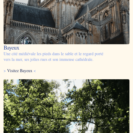
Bayeux
Une cité médiévale les pieds dans le sable et le regard porté
vers la mer, ses jolies rues et son immense cathédrale.
>
Visitez Bayeux
<