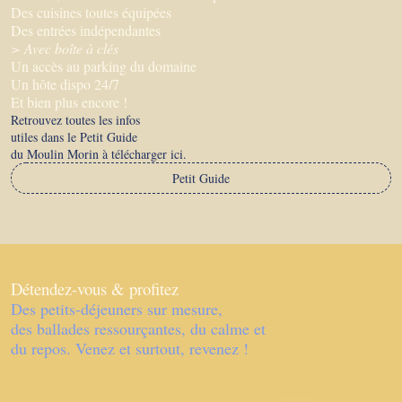
Des cuisines toutes équipées
Des entrées indépendantes
> Avec boîte à clés
Un accès au parking du domaine
Un hôte dispo 24/7
Et bien plus encore !
Retrouvez toutes les infos
utiles dans le Petit Guide
du Moulin Morin à télécharger ici.
Petit Guide
Détendez-vous & profitez
Des petits-déjeuners sur mesure,
des ballades ressourçantes, du calme et
du repos. Venez et surtout, revenez !